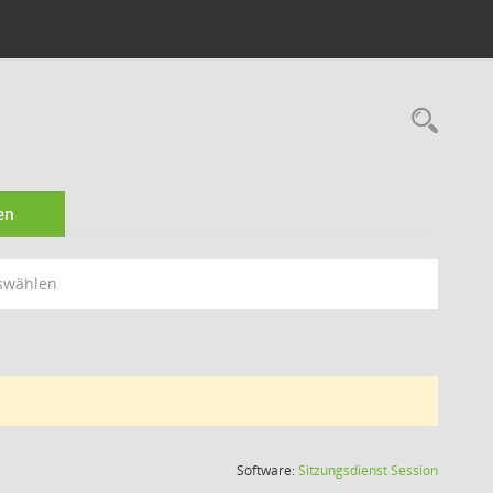
Rec
en
swählen
(Wird in
Software:
Sitzungsdienst
Session