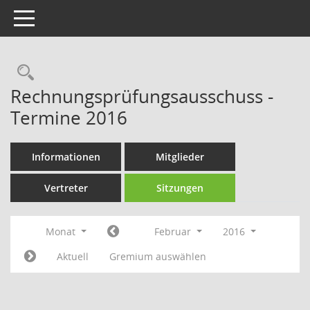
Toggle navigation
Rechercheauswahl
Rechnungsprüfungsausschuss -
Termine 2016
Informationen
Mitglieder
Vertreter
Sitzungen
Monat
Februar
2016
Aktuell
Gremium auswählen