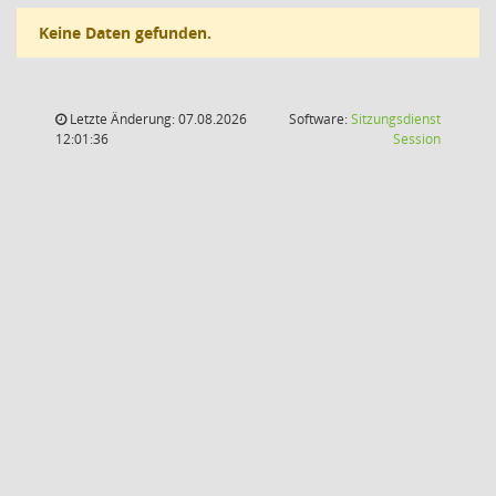
Keine Daten gefunden.
Letzte Änderung: 07.08.2026
Software:
Sitzungsdienst
(Wird in
12:01:36
Session