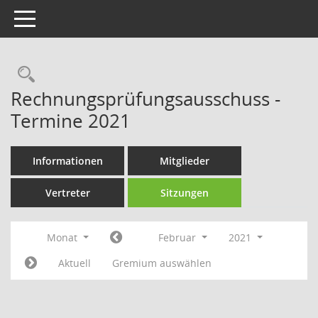
Toggle navigation
Rechercheauswahl
Rechnungsprüfungsausschuss -
Termine 2021
Informationen
Mitglieder
Vertreter
Sitzungen
Monat
Februar
2021
Aktuell
Gremium auswählen