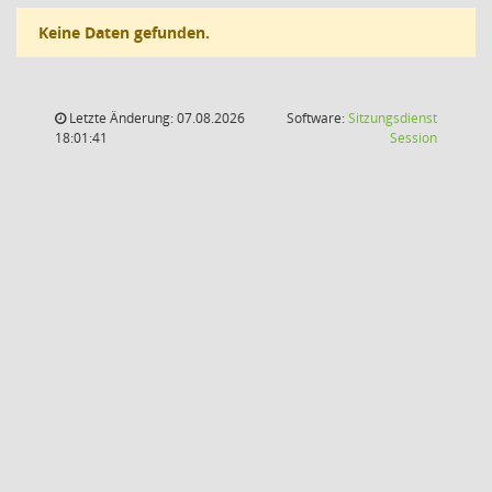
Keine Daten gefunden.
Letzte Änderung: 07.08.2026
Software:
Sitzungsdienst
(Wird in
18:01:41
Session