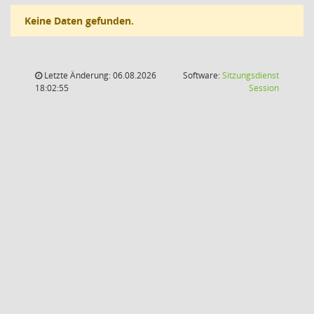
Keine Daten gefunden.
Letzte Änderung: 06.08.2026
Software:
Sitzungsdienst
(Wird in
18:02:55
Session