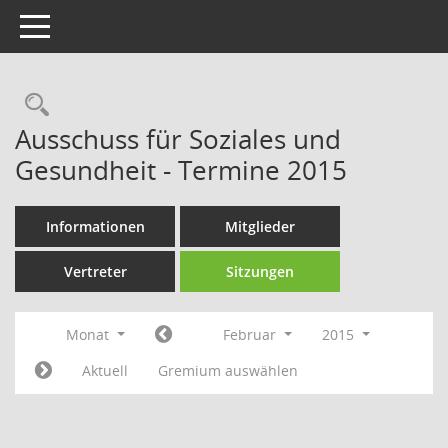
Toggle navigation
Rechercheauswahl
Ausschuss für Soziales und
Gesundheit - Termine 2015
Informationen
Mitglieder
Vertreter
Sitzungen
Monat
Februar
2015
Aktuell
Gremium auswählen