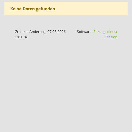
Keine Daten gefunden.
Letzte Änderung: 07.08.2026
Software:
Sitzungsdienst
(Wird in
18:01:41
Session