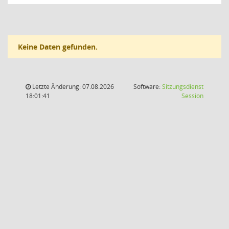
Keine Daten gefunden.
Letzte Änderung: 07.08.2026
Software:
Sitzungsdienst
(Wird in
18:01:41
Session