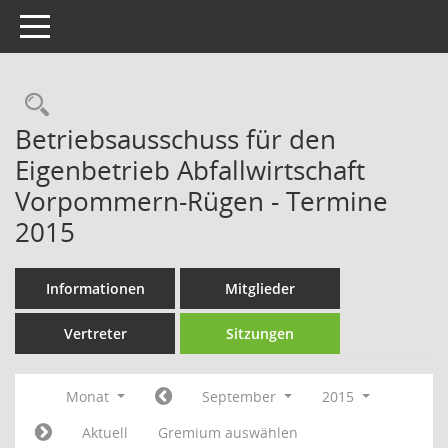
Toggle navigation
Rechercheauswahl
Betriebsausschuss für den
Eigenbetrieb Abfallwirtschaft
Vorpommern-Rügen - Termine
2015
Informationen
Mitglieder
Vertreter
Sitzungen
Monat
September
2015
Aktuell
Gremium auswählen