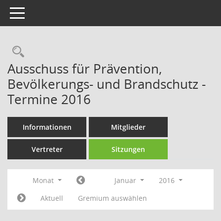
Toggle navigation
Rechercheauswahl
Ausschuss für Prävention,
Bevölkerungs- und Brandschutz -
Termine 2016
Informationen
Mitglieder
Vertreter
Sitzungen
Monat
Januar
2016
Aktuell
Gremium auswählen