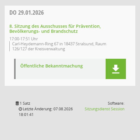
DO
29.01.2026
8. Sitzung des Ausschusses für Prävention,
Bevölkerungs- und Brandschutz
17:00-17:51 Uhr
Carl-Heydemann-Ring 67 in 18437 Stralsund, Raum
126/127 der Kreisverwaltung
Öffentliche Bekanntmachung
1 Satz
Software:
(Wird in
Letzte Änderung: 07.08.2026
Sitzungsdienst
Session
18:01:41