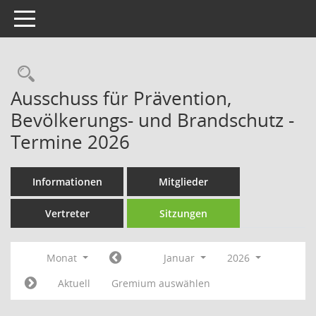
Toggle navigation
Rechercheauswahl
Ausschuss für Prävention,
Bevölkerungs- und Brandschutz -
Termine 2026
Informationen
Mitglieder
Vertreter
Sitzungen
Monat
Januar
2026
Aktuell
Gremium auswählen