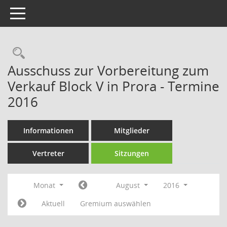
Toggle navigation
Rechercheauswahl
Ausschuss zur Vorbereitung zum
Verkauf Block V in Prora - Termine
2016
Informationen
Mitglieder
Vertreter
Sitzungen
Monat
August
2016
Aktuell
Gremium auswählen