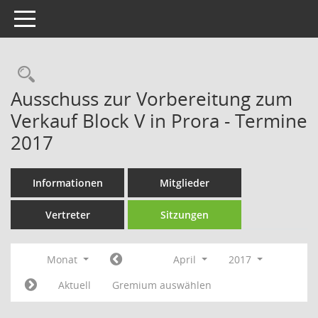
Toggle navigation
Rechercheauswahl
Ausschuss zur Vorbereitung zum
Verkauf Block V in Prora - Termine
2017
Informationen
Mitglieder
Vertreter
Sitzungen
Monat
April
2017
Aktuell
Gremium auswählen