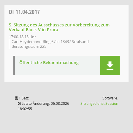
DI
11.04.2017
5. Sitzung des Ausschusses zur Vorbereitung zum
Verkauf Block V in Prora
17:00-18:13 Uhr
Carl-Heydemann-Ring 67 in 18437 Stralsund,
Beratungsraum 225
Öffentliche Bekanntmachung
1 Satz
Software:
(Wird in
Letzte Änderung: 06.08.2026
Sitzungsdienst
Session
18:02:55