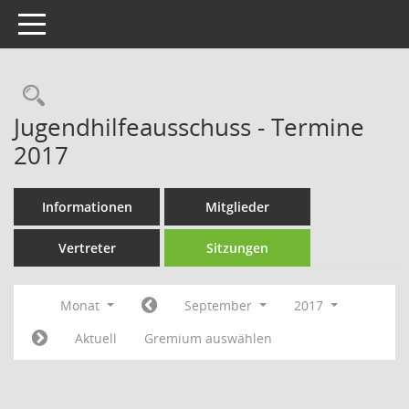
Toggle navigation
Rechercheauswahl
Jugendhilfeausschuss - Termine
2017
Informationen
Mitglieder
Vertreter
Sitzungen
Monat
September
2017
Aktuell
Gremium auswählen