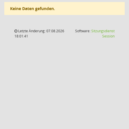
Keine Daten gefunden.
Letzte Änderung: 07.08.2026
Software:
Sitzungsdienst
(Wird in
18:01:41
Session