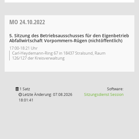
MO
24.10.2022
5. Sitzung des Betriebsausschusses für den Eigenbetrieb
Abfallwirtschaft Vorpommern-Rügen (nichtöffentlich)
17:00-18:21 Uhr
Carl-Heydemann-Ring 67 in 18437 Stralsund, Raum
126/127 der Kreisverwaltung
1 Satz
Software:
(Wird in
Letzte Änderung: 07.08.2026
Sitzungsdienst
Session
18:01:41