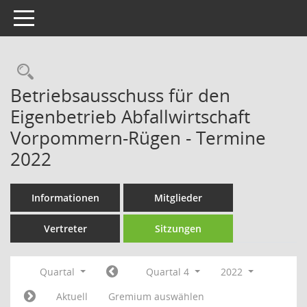
Toggle navigation
Rechercheauswahl
Betriebsausschuss für den
Eigenbetrieb Abfallwirtschaft
Vorpommern-Rügen - Termine
2022
Informationen
Mitglieder
Vertreter
Sitzungen
Quartal
Quartal 4
2022
Aktuell
Gremium auswählen