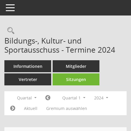
Toggle navigation
Rechercheauswahl
Bildungs-, Kultur- und
Sportausschuss - Termine 2024
Informationen
Mitglieder
Vertreter
Sitzungen
Quartal
Quartal 1
2024
Aktuell
Gremium auswählen