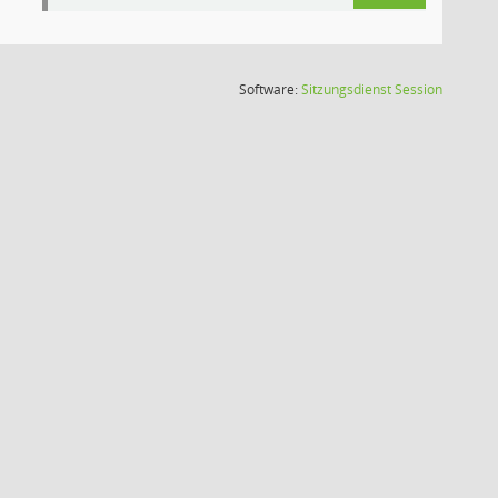
(Wird in
Software:
Sitzungsdienst
Session