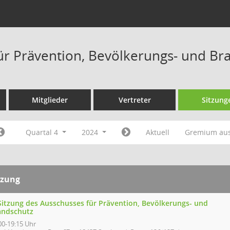
ür Prävention, Bevölkerungs- und Br
Mitglieder
Vertreter
Sitzung
Quartal 4
2024
Aktuell
Gremium au
tzung
 Sitzung des Ausschusses für Prävention, Bevölkerungs- und
andschutz
00-19:15 Uhr