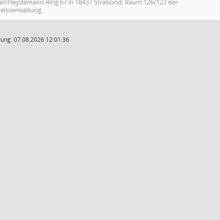
arl-Heydemann-Ring 67 in 18437 Stralsund, Raum 126/127 der
reisverwaltung
ung: 07.08.2026 12:01:36