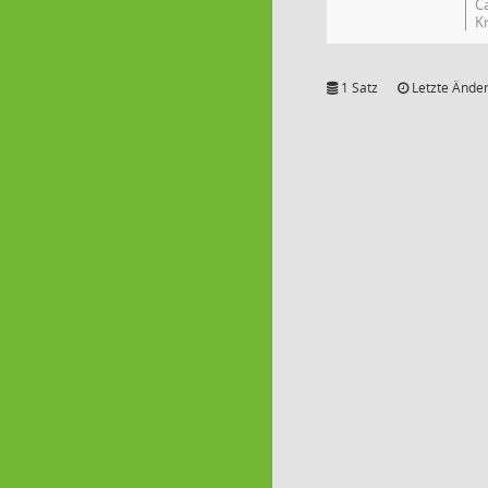
C
K
1 Satz
Letzte Änder