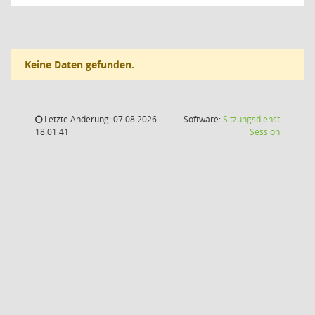
Keine Daten gefunden.
Letzte Änderung: 07.08.2026
Software:
Sitzungsdienst
(Wird in
18:01:41
Session