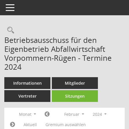
Toggle navigation
Rechercheauswahl
Betriebsausschuss für den
Eigenbetrieb Abfallwirtschaft
Vorpommern-Rügen - Termine
2024
Informationen
Mitglieder
Vertreter
Sitzungen
Monat
Februar
2024
Aktuell
Gremium auswählen