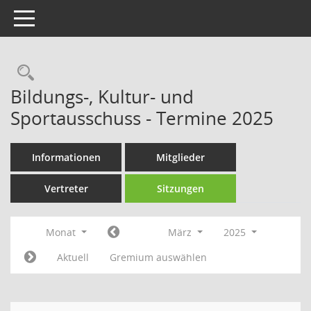
Toggle navigation
Rechercheauswahl
Bildungs-, Kultur- und
Sportausschuss - Termine 2025
Informationen
Mitglieder
Vertreter
Sitzungen
Monat
März
2025
Aktuell
Gremium auswählen