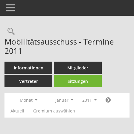
Toggle navigation
Rechercheauswahl
Mobilitätsausschuss - Termine
2011
Informationen
Mitglieder
Vertreter
Sitzungen
Monat
Januar
2011
Aktuell
Gremium auswählen