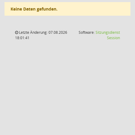
Keine Daten gefunden.
Letzte Änderung: 07.08.2026
Software:
Sitzungsdienst
(Wird in
18:01:41
Session