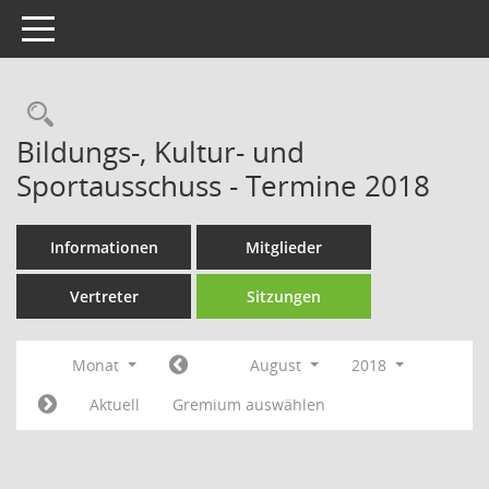
Toggle navigation
Rechercheauswahl
Bildungs-, Kultur- und
Sportausschuss - Termine 2018
Informationen
Mitglieder
Vertreter
Sitzungen
Monat
August
2018
Aktuell
Gremium auswählen