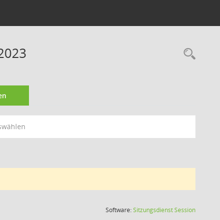
 2023
Rec
en
swählen
(Wird in
Software:
Sitzungsdienst
Session