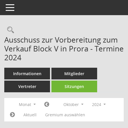
Toggle navigation
Rechercheauswahl
Ausschuss zur Vorbereitung zum
Verkauf Block V in Prora - Termine
2024
Informationen
Mitglieder
Vertreter
Sitzungen
Monat
Oktober
2024
Aktuell
Gremium auswählen