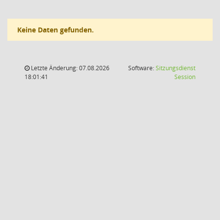
Keine Daten gefunden.
Letzte Änderung: 07.08.2026
Software:
Sitzungsdienst
(Wird in
18:01:41
Session