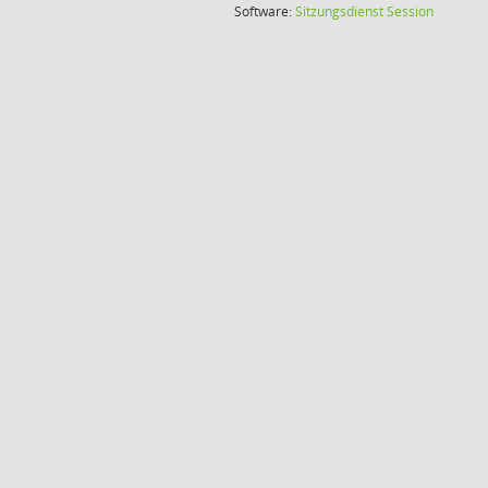
(Wird in
Software:
Sitzungsdienst
Session