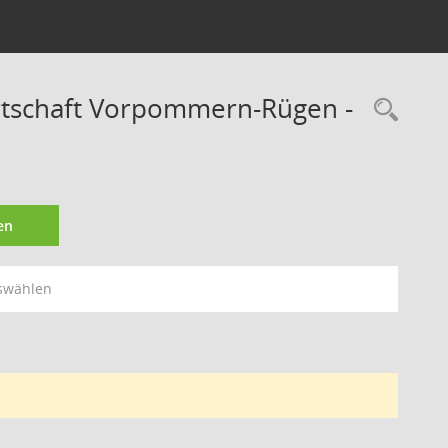
irtschaft Vorpommern-Rügen -
Rec
en
swählen