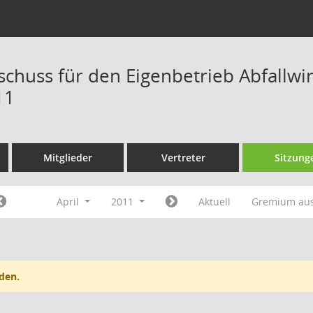
schuss für den Eigenbetrieb Abfallw
11
Mitglieder
Vertreter
Sitzung
April
2011
Aktuell
Gremium au
den.