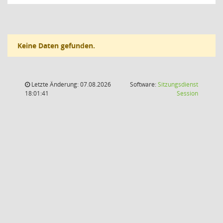
Keine Daten gefunden.
Letzte Änderung: 07.08.2026
Software:
Sitzungsdienst
(Wird in
18:01:41
Session