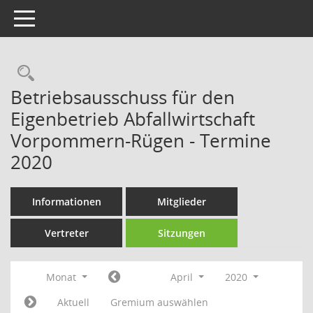
Toggle navigation
Rechercheauswahl
Betriebsausschuss für den
Eigenbetrieb Abfallwirtschaft
Vorpommern-Rügen - Termine
2020
Informationen
Mitglieder
Vertreter
Sitzungen
Monat
April
2020
Aktuell
Gremium auswählen