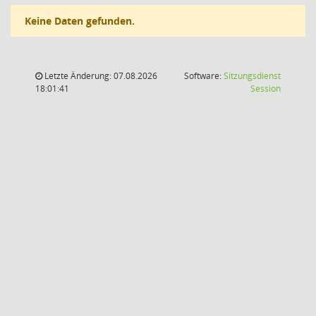
Keine Daten gefunden.
Letzte Änderung: 07.08.2026
Software:
Sitzungsdienst
(Wird in
18:01:41
Session