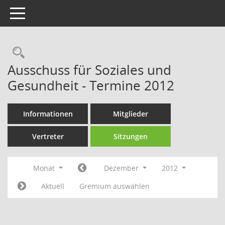
Toggle navigation
Rechercheauswahl
Ausschuss für Soziales und
Gesundheit - Termine 2012
Informationen
Mitglieder
Vertreter
Sitzungen
Monat
Dezember
2012
Aktuell
Gremium auswählen