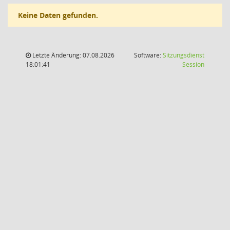
Keine Daten gefunden.
Letzte Änderung: 07.08.2026
Software:
Sitzungsdienst
(Wird in
18:01:41
Session