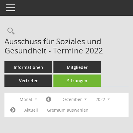
Toggle navigation
Rechercheauswahl
Ausschuss für Soziales und
Gesundheit - Termine 2022
Informationen
Mitglieder
Vertreter
Sitzungen
Monat
Dezember
2022
Aktuell
Gremium auswählen