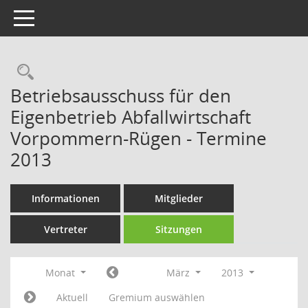
Toggle navigation
Rechercheauswahl
Betriebsausschuss für den
Eigenbetrieb Abfallwirtschaft
Vorpommern-Rügen - Termine
2013
Informationen
Mitglieder
Vertreter
Sitzungen
Monat
März
2013
Aktuell
Gremium auswählen