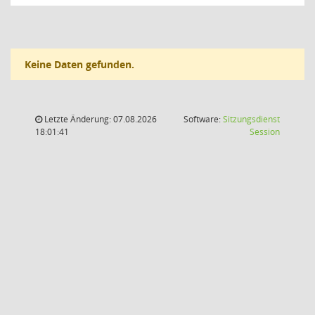
Keine Daten gefunden.
Letzte Änderung: 07.08.2026
Software:
Sitzungsdienst
(Wird in
18:01:41
Session