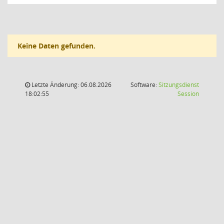
Keine Daten gefunden.
Letzte Änderung: 06.08.2026
Software:
Sitzungsdienst
(Wird in
18:02:55
Session