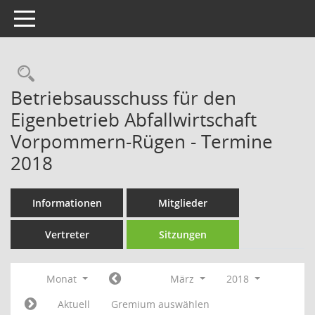
Toggle navigation
Rechercheauswahl
Betriebsausschuss für den
Eigenbetrieb Abfallwirtschaft
Vorpommern-Rügen - Termine
2018
Informationen
Mitglieder
Vertreter
Sitzungen
Monat
März
2018
Aktuell
Gremium auswählen