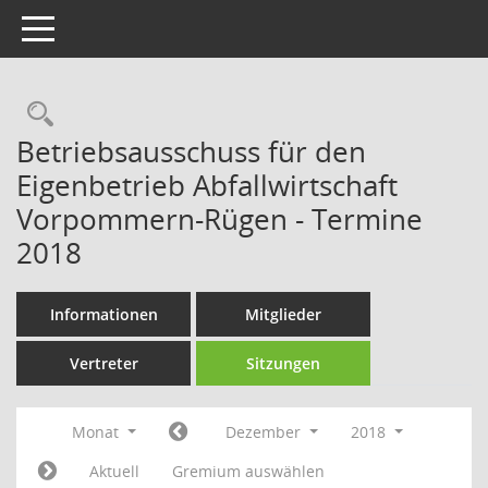
Toggle navigation
Rechercheauswahl
Betriebsausschuss für den
Eigenbetrieb Abfallwirtschaft
Vorpommern-Rügen - Termine
2018
Informationen
Mitglieder
Vertreter
Sitzungen
Monat
Dezember
2018
Aktuell
Gremium auswählen