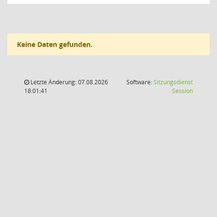
Keine Daten gefunden.
Letzte Änderung: 07.08.2026
Software:
Sitzungsdienst
(Wird in
18:01:41
Session