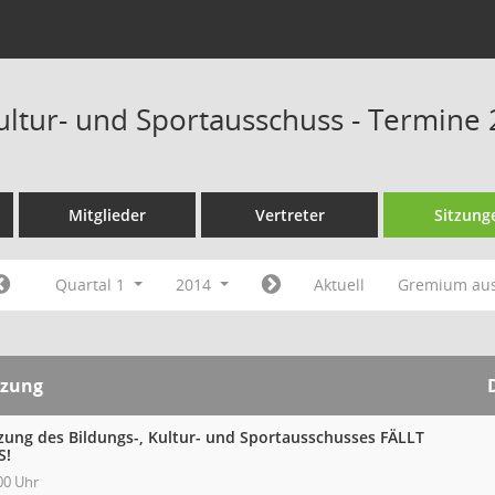
Kultur- und Sportausschuss - Termine
Mitglieder
Vertreter
Sitzung
Quartal 1
2014
Aktuell
Gremium au
tzung
tzung des Bildungs-, Kultur- und Sportausschusses FÄLLT
S!
00 Uhr