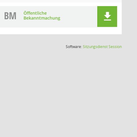
BM
Öffentliche
Bekanntmachung
(Wird in
Software:
Sitzungsdienst
Session