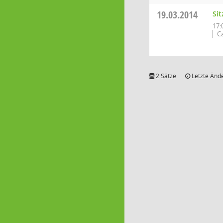
19.03.2014
Si
17:
C
2 Sätze
Letzte Ände