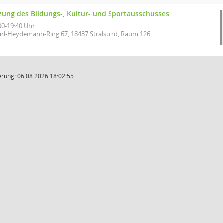
tzung des Bildungs-, Kultur- und Sportausschusses
00-19:40 Uhr
arl-Heydemann-Ring 67, 18437 Stralsund, Raum 126
rung: 06.08.2026 18:02:55