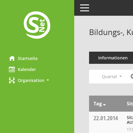
Toggle navigation
Bildungs-, 
Informationen
Startseite
Kalender
Quartal
Organisation
Tag
Si
22.01.2014
Si
AU
17: