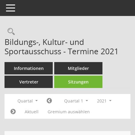
Toggle navigation
Rechercheauswahl
Bildungs-, Kultur- und
Sportausschuss - Termine 2021
Informationen
Mitglieder
Vertreter
Sitzungen
Quartal
Quartal 1
2021
Aktuell
Gremium auswählen