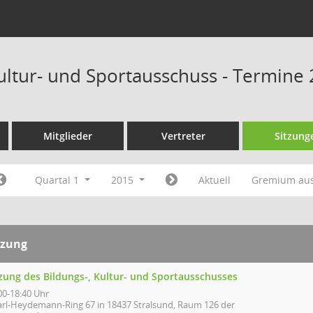
Kultur- und Sportausschuss - Termine
Mitglieder
Vertreter
Sitzung
Quartal 1
2015
Aktuell
Gremium au
tzung
tzung des Bildungs-, Kultur- und Sportausschusses
00-18:40 Uhr
arl-Heydemann-Ring 67 in 18437 Stralsund, Raum 126 der