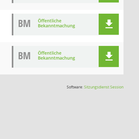
BM
Öffentliche
Bekanntmachung
BM
Öffentliche
Bekanntmachung
(Wird in
Software:
Sitzungsdienst
Session