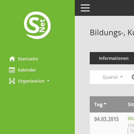
Toggle navigation
Bildungs-, 
Informationen
Startseite
Kalender
Quartal
Organisation
Tag
Si
04.03.2015
Si
17:
C