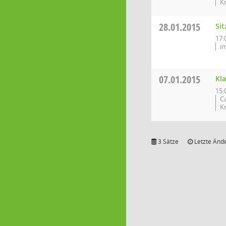
K
28.01.2015
Si
17:
i
07.01.2015
Kl
15:
C
K
3 Sätze
Letzte Ände