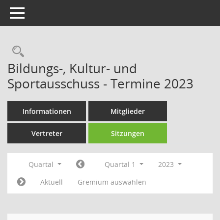
Toggle navigation
Rechercheauswahl
Bildungs-, Kultur- und
Sportausschuss - Termine 2023
Informationen
Mitglieder
Vertreter
Sitzungen
Quartal
Quartal 1
2023
Aktuell
Gremium auswählen