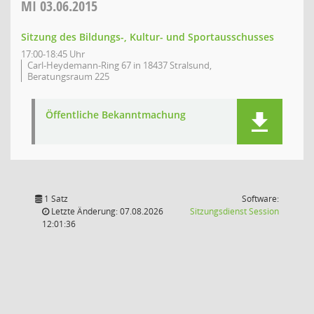
MI
03.06.2015
Sitzung des Bildungs-, Kultur- und Sportausschusses
17:00-18:45 Uhr
Carl-Heydemann-Ring 67 in 18437 Stralsund,
Beratungsraum 225
Öffentliche Bekanntmachung
1 Satz
Software:
(Wird in
Letzte Änderung: 07.08.2026
Sitzungsdienst
Session
12:01:36