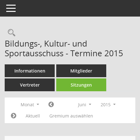
Toggle navigation
Rechercheauswahl
Bildungs-, Kultur- und
Sportausschuss - Termine 2015
Informationen
Mitglieder
Vertreter
Sitzungen
Monat
Juni
2015
Aktuell
Gremium auswählen