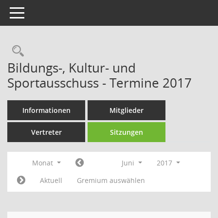
Toggle navigation
Rechercheauswahl
Bildungs-, Kultur- und
Sportausschuss - Termine 2017
Informationen
Mitglieder
Vertreter
Sitzungen
Monat
Juni
2017
Aktuell
Gremium auswählen