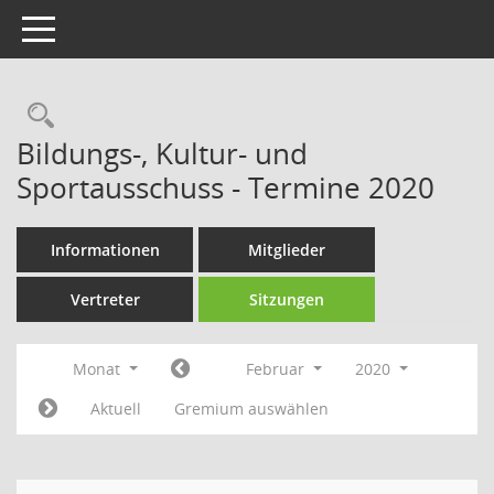
Toggle navigation
Rechercheauswahl
Bildungs-, Kultur- und
Sportausschuss - Termine 2020
Informationen
Mitglieder
Vertreter
Sitzungen
Monat
Februar
2020
Aktuell
Gremium auswählen