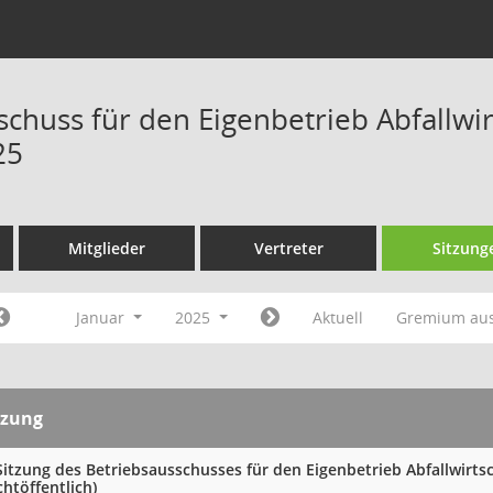
schuss für den Eigenbetrieb Abfallw
25
Mitglieder
Vertreter
Sitzung
Januar
2025
Aktuell
Gremium au
tzung
 Sitzung des Betriebsausschusses für den Eigenbetrieb Abfallwir
chtöffentlich)