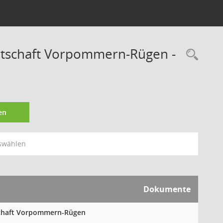
irtschaft Vorpommern-Rügen -
Rec
en
swählen
Dokumente
tschaft Vorpommern-Rügen