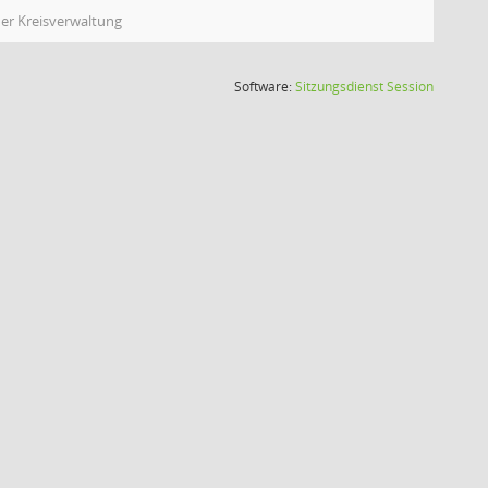
er Kreisverwaltung
(Wird in
Software:
Sitzungsdienst
Session