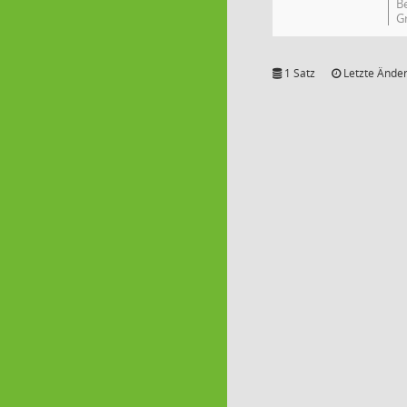
B
G
1 Satz
Letzte Änder