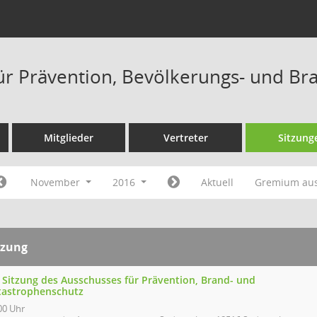
ür Prävention, Bevölkerungs- und Br
Mitglieder
Vertreter
Sitzung
November
2016
Aktuell
Gremium au
tzung
. Sitzung des Ausschusses für Prävention, Brand- und
tastrophenschutz
00 Uhr