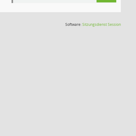
(Wird in
Software:
Sitzungsdienst
Session