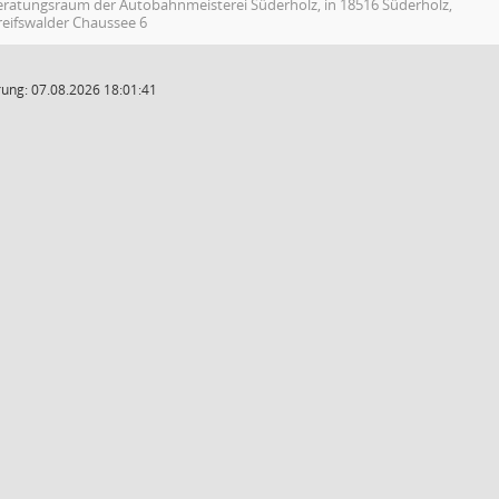
eratungsraum der Autobahnmeisterei Süderholz, in 18516 Süderholz,
reifswalder Chaussee 6
ung: 07.08.2026 18:01:41