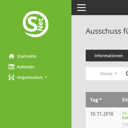
Toggle navigation
Ausschuss f
Informationen
Startseite
Kalender
Monat
Organisation
Tag
Si
10.11.2016
12
Ka
17: